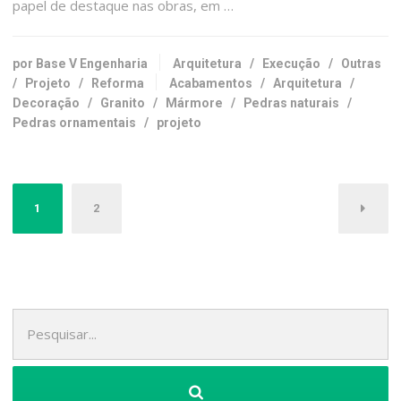
papel de destaque nas obras, em …
por Base V Engenharia
Arquitetura
/
Execução
/
Outras
/
Projeto
/
Reforma
Acabamentos
/
Arquitetura
/
Decoração
/
Granito
/
Mármore
/
Pedras naturais
/
Pedras ornamentais
/
projeto
Paginação
1
2
de
posts
Pesquisa
por: