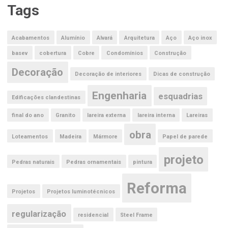
Tags
Acabamentos
Alumínio
Alvará
Arquitetura
Aço
Aço inox
basev
cobertura
Cobre
Condomínios
Construção
Decoração
Decoração de interiores
Dicas de construção
Engenharia
esquadrias
Edificações clandestinas
final do ano
Granito
lareira externa
lareira interna
Lareiras
obra
Loteamentos
Madeira
Mármore
Papel de parede
projeto
Pedras naturais
Pedras ornamentais
pintura
Reforma
Projetos
Projetos luminotécnicos
regularização
residencial
Steel Frame