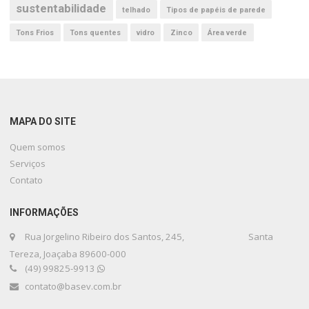
sustentabilidade
telhado
Tipos de papéis de parede
Tons Frios
Tons quentes
vidro
Zinco
Área verde
MAPA DO SITE
Quem somos
Serviços
Contato
INFORMAÇÕES
Rua Jorgelino Ribeiro dos Santos, 245, Santa
Tereza, Joaçaba 89600-000
(49) 99825-9913
contato@basev.com.br