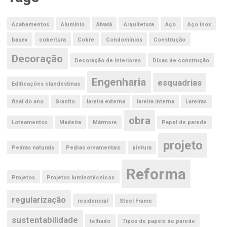
Acabamentos
Alumínio
Alvará
Arquitetura
Aço
Aço inox
basev
cobertura
Cobre
Condomínios
Construção
Decoração
Decoração de interiores
Dicas de construção
Engenharia
esquadrias
Edificações clandestinas
final do ano
Granito
lareira externa
lareira interna
Lareiras
obra
Loteamentos
Madeira
Mármore
Papel de parede
projeto
Pedras naturais
Pedras ornamentais
pintura
Reforma
Projetos
Projetos luminotécnicos
regularização
residencial
Steel Frame
sustentabilidade
telhado
Tipos de papéis de parede