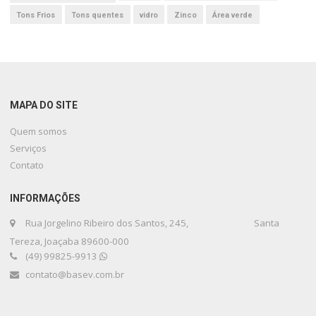
Tons Frios
Tons quentes
vidro
Zinco
Área verde
MAPA DO SITE
Quem somos
Serviços
Contato
INFORMAÇÕES
Rua Jorgelino Ribeiro dos Santos, 245, Santa
Tereza, Joaçaba 89600-000
(49) 99825-9913
contato@basev.com.br