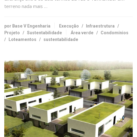
terreno nada mais …
por Base V Engenharia
Execução
/
Infraestrutura
/
Projeto
/
Sustentabilidade
Área verde
/
Condomínios
/
Loteamentos
/
sustentabilidade