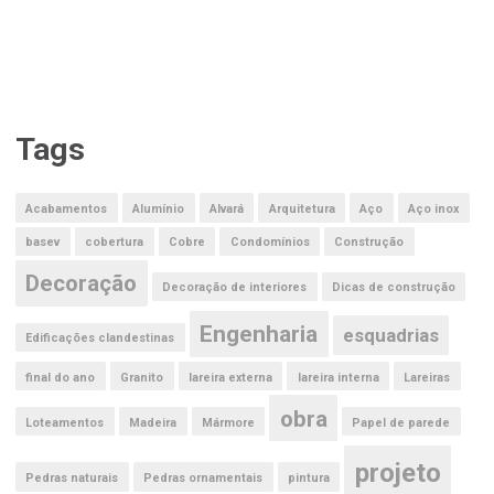
Tags
Acabamentos
Alumínio
Alvará
Arquitetura
Aço
Aço inox
basev
cobertura
Cobre
Condomínios
Construção
Decoração
Decoração de interiores
Dicas de construção
Engenharia
esquadrias
Edificações clandestinas
final do ano
Granito
lareira externa
lareira interna
Lareiras
obra
Loteamentos
Madeira
Mármore
Papel de parede
projeto
Pedras naturais
Pedras ornamentais
pintura