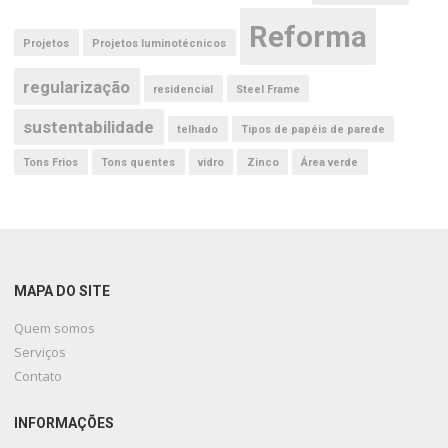
Reforma
Projetos
Projetos luminotécnicos
regularização
residencial
Steel Frame
sustentabilidade
telhado
Tipos de papéis de parede
Tons Frios
Tons quentes
vidro
Zinco
Área verde
MAPA DO SITE
Quem somos
Serviços
Contato
INFORMAÇÕES