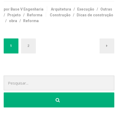
por Base V Engenharia
Arquitetura
/
Execução
/
Outras
/
Projeto
/
Reforma
Construção
/
Dicas de construção
/
obra
/
Reforma
Paginação
1
2
de
posts
Pesquisa
por: