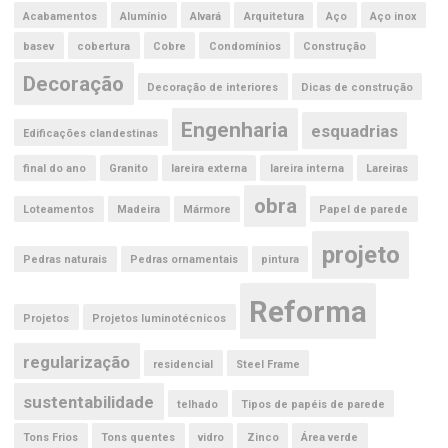
Acabamentos
Alumínio
Alvará
Arquitetura
Aço
Aço inox
basev
cobertura
Cobre
Condomínios
Construção
Decoração
Decoração de interiores
Dicas de construção
Engenharia
esquadrias
Edificações clandestinas
final do ano
Granito
lareira externa
lareira interna
Lareiras
obra
Loteamentos
Madeira
Mármore
Papel de parede
projeto
Pedras naturais
Pedras ornamentais
pintura
Reforma
Projetos
Projetos luminotécnicos
regularização
residencial
Steel Frame
sustentabilidade
telhado
Tipos de papéis de parede
Tons Frios
Tons quentes
vidro
Zinco
Área verde