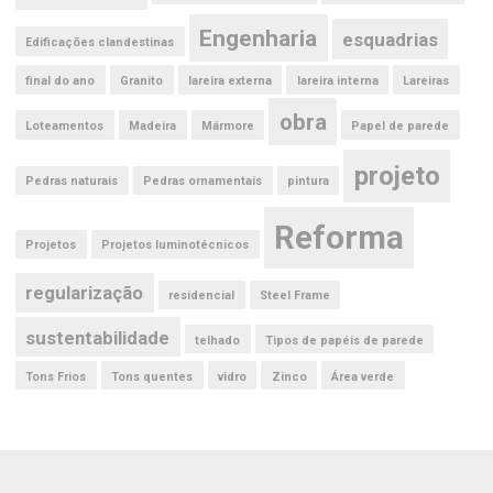
Engenharia
esquadrias
Edificações clandestinas
final do ano
Granito
lareira externa
lareira interna
Lareiras
obra
Loteamentos
Madeira
Mármore
Papel de parede
projeto
Pedras naturais
Pedras ornamentais
pintura
Reforma
Projetos
Projetos luminotécnicos
regularização
residencial
Steel Frame
sustentabilidade
telhado
Tipos de papéis de parede
Tons Frios
Tons quentes
vidro
Zinco
Área verde