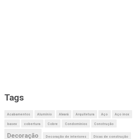
Tags
Acabamentos
Alumínio
Alvará
Arquitetura
Aço
Aço inox
basev
cobertura
Cobre
Condomínios
Construção
Decoração
Decoração de interiores
Dicas de construção