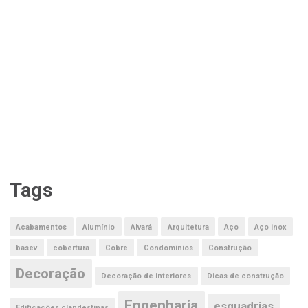
Tags
Acabamentos
Alumínio
Alvará
Arquitetura
Aço
Aço inox
basev
cobertura
Cobre
Condomínios
Construção
Decoração
Decoração de interiores
Dicas de construção
Engenharia
esquadrias
Edificações clandestinas