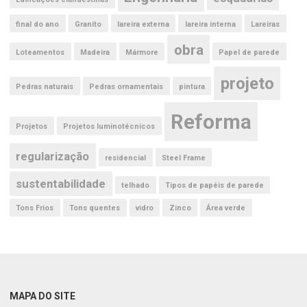
final do ano
Granito
lareira externa
lareira interna
Lareiras
obra
Loteamentos
Madeira
Mármore
Papel de parede
projeto
Pedras naturais
Pedras ornamentais
pintura
Reforma
Projetos
Projetos luminotécnicos
regularização
residencial
Steel Frame
sustentabilidade
telhado
Tipos de papéis de parede
Tons Frios
Tons quentes
vidro
Zinco
Área verde
MAPA DO SITE